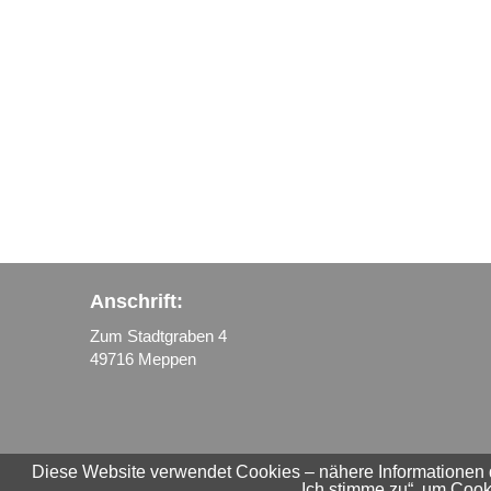
Anschrift:
Zum Stadtgraben 4
49716 Meppen
Diese Website verwendet Cookies – nähere Informationen d
© Design: Erdmann-Medien
„Ich stimme zu“, um Coo