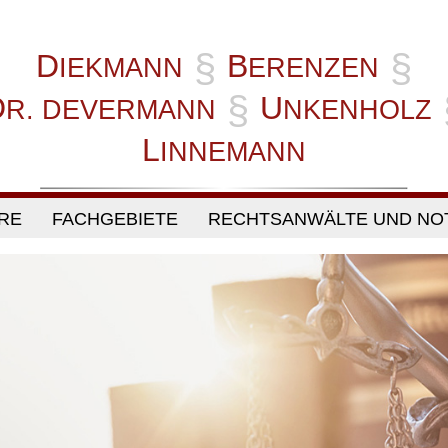
§
§
D
B
IEKMANN
ERENZEN
§
D
U
R. DEVERMANN
NKENHOLZ
L
INNEMANN
Navigation
RE
FACHGEBIETE
RECHTSANWÄLTE UND NO
überspringen