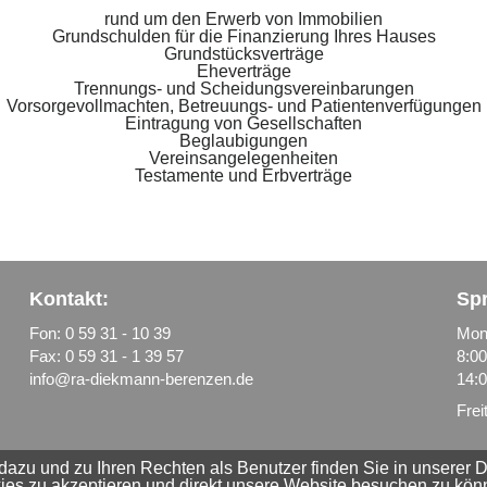
rund um den Erwerb von Immobilien
Grundschulden für die Finanzierung Ihres Hauses
Grundstücksverträge
Eheverträge
Trennungs- und Scheidungsvereinbarungen
Vorsorgevollmachten, Betreuungs- und Patientenverfügungen
Eintragung von Gesellschaften
Beglaubigungen
Vereinsangelegenheiten
Testamente und Erbverträge
Kontakt:
Spr
Fon:
0 59 31 - 10 39
Mont
Fax: 0 59 31 - 1 39 57
8:00
info@ra-diekmann-berenzen.de
14:0
Frei
azu und zu Ihren Rechten als Benutzer finden Sie in unserer D
kies zu akzeptieren und direkt unsere Website besuchen zu kön